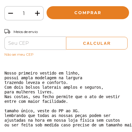
ALTERAR CEP
Entregas para o CEP:
Meios de envio
CALCULAR
Não sei meu CEP
Nosso primeiro vestido em linho,

possui ampla modelagem na largura

trazendo leveza e conforto.

Com dois bolsos laterais amplos e seguros,

para mulheres livres.

Nas costas, seu fecho permite que o ato de vestir

entre com maior facilidade.

tamaho único, veste do PP ao XG.

lembrando que todas as nossas peças podem ser

ajustadas na hora em nossa loja física sem custos

ou ser feita sob medida caso precise de um tamanho mai