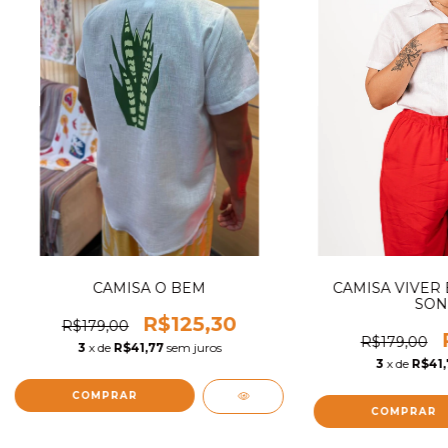
CAMISA O BEM
CAMISA VIVER
SON
R$125,30
R$179,00
R$179,00
3
x de
R$41,77
sem juros
3
x de
R$41,
COMPRAR
COMPRAR