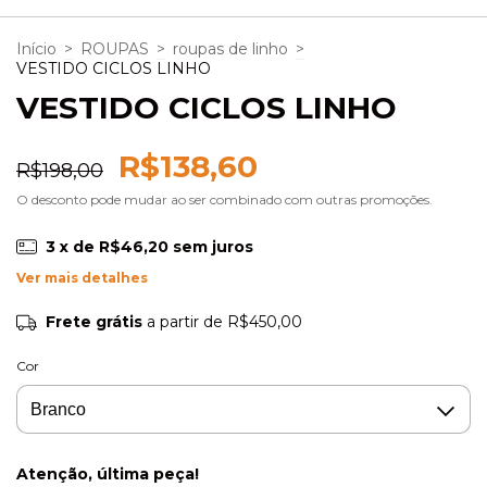
Início
>
ROUPAS
>
roupas de linho
>
VESTIDO CICLOS LINHO
VESTIDO CICLOS LINHO
R$138,60
R$198,00
O desconto pode mudar ao ser combinado com outras promoções.
3
x de
R$46,20
sem juros
Ver mais detalhes
Frete grátis
a partir de
R$450,00
Cor
Atenção, última peça!