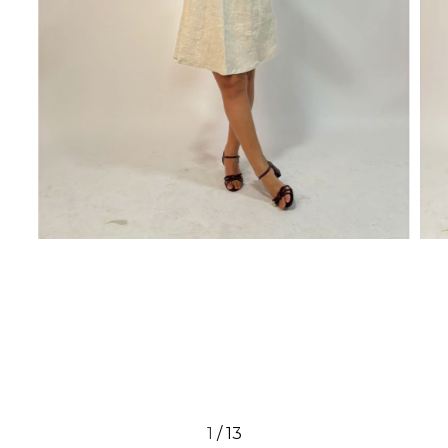
1
/
13