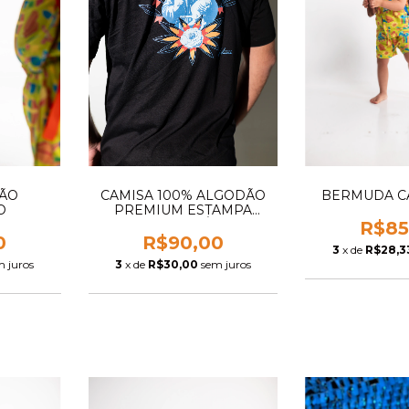
TÃO
CAMISA 100% ALGODÃO
BERMUDA C
O
PREMIUM ESTAMPA
SANTO ANTÔNIO
R$85
MATUCKE
0
R$90,00
3
x de
R$28,3
m juros
3
x de
R$30,00
sem juros