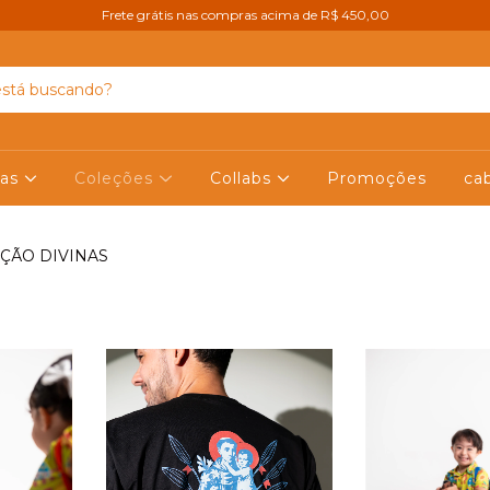
Frete grátis nas compras acima de R$ 450,00
pas
Coleções
Collabs
Promoções
ca
EÇÃO DIVINAS