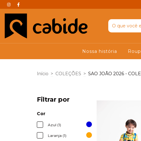
Nossa história
Rou
Início
>
COLEÇÕES
>
SAO JOÃO 2026 - COL
Filtrar por
Cor
Azul (1)
Laranja (1)