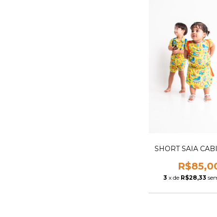
SHORT SAIA CAB
R$85,0
3
x de
R$28,33
sem