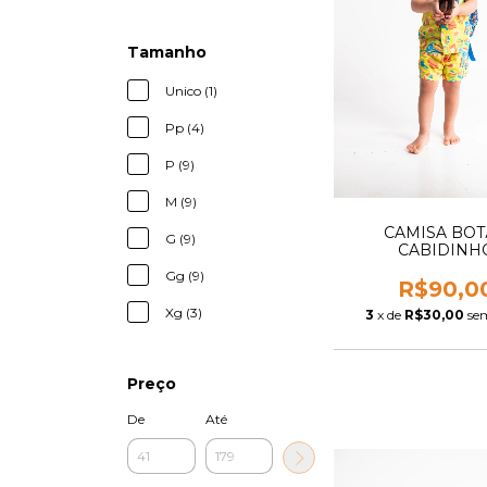
Tamanho
Unico (1)
Pp (4)
P (9)
M (9)
CAMISA BO
G (9)
CABIDINH
Gg (9)
R$90,0
Xg (3)
3
x de
R$30,00
se
Preço
De
Até