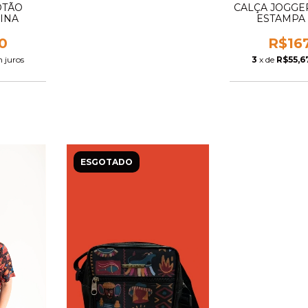
OTÃO
CALÇA JOGGE
INA
ESTAMPA 
0
R$16
 juros
3
x de
R$55,6
ESGOTADO