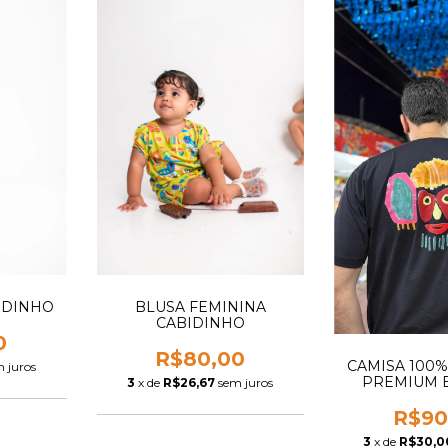
IDINHO
BLUSA FEMININA
CABIDINHO
0
R$80,00
CAMISA 100
 juros
PREMIUM 
3
x de
R$26,67
sem juros
CAZU
R$90
3
x de
R$30,0