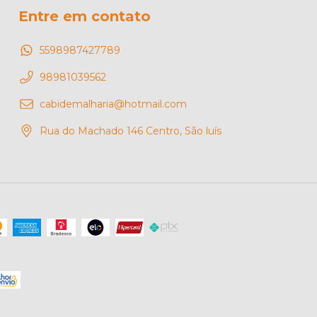
Entre em contato
5598987427789
98981039562
cabidemalharia@hotmail.com
Rua do Machado 146 Centro, São luís